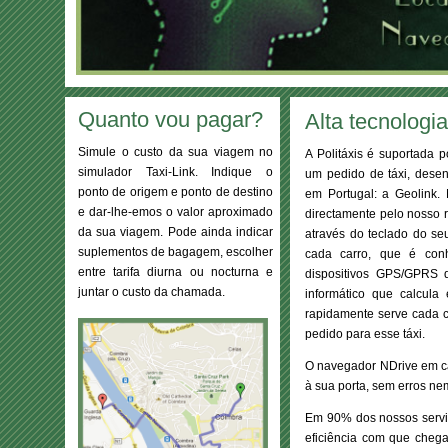
Quanto vou pagar?
Alta tecnologi
Simule o custo da sua viagem no
A Politáxis é suportada p
simulador Taxi-Link. Indique o
um pedido de táxi, dese
ponto de origem e ponto de destino
em Portugal: a Geolink.
e dar-lhe-emos o valor aproximado
directamente pelo nosso r
da sua viagem. Pode ainda indicar
através do teclado do se
suplementos de bagagem, escolher
cada carro, que é con
entre tarifa diurna ou nocturna e
dispositivos GPS/GPRS 
juntar o custo da chamada.
informático que calcula
rapidamente serve cada c
pedido para esse táxi.
O navegador NDrive em ca
à sua porta, sem erros ne
Em 90% dos nossos serviç
eficiência com que chega